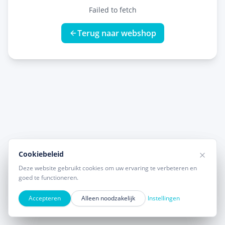
Failed to fetch
Terug naar webshop
Cookiebeleid
Cookiebeleid
Deze website gebruikt cookies om uw ervaring te verbeteren en
Deze website gebruikt cookies om uw ervaring te verbeteren en
goed te functioneren.
goed te functioneren.
Accepteren
Accepteren
Alleen noodzakelijk
Alleen noodzakelijk
Instellingen
Instellingen