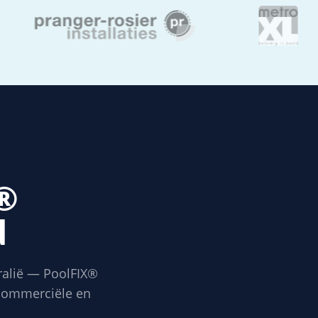
X®
d
ralië — PoolFIX®
 commerciële en