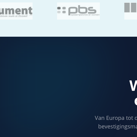
W
Van Europa tot 
bevestigings­m