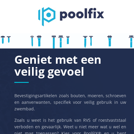
Geniet met een
veilig gevoel
Bevestigingsartikelen zoals bouten, moeren, schroeven
en aanverwanten, specifiek voor veilig gebruik in uw
zwembad.
Zoals u weet is het gebruik van RVS of roestvaststaal
verboden en gevaarlijk. Weet u niet meer wat u wel en
niet mag toepassen? Kies voor PoolFIX® en u bent