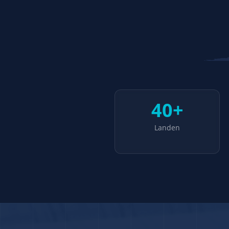
40+
Landen