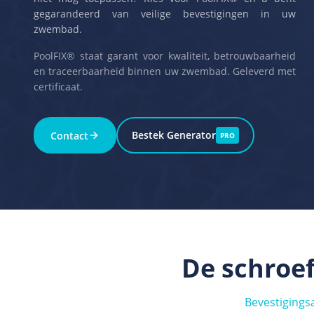
gegarandeerd van veilige bevestigingen in uw
zwembad.
PoolFIX® staat garant voor kwaliteit, betrouwbaarheid
en traceerbaarheid binnen uw zwembad. Geleverd met
certificaat.
Bestek Generator
Contact
PRO
De schroef
Bevestigings