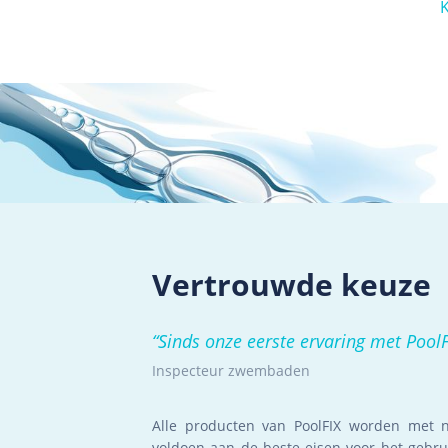
K
Vertrouwde keuze
“
Sinds onze eerste ervaring met PoolF
Inspecteur zwembaden
Alle producten van PoolFIX worden met 
voldoen aan de beste eisen voor het gebr