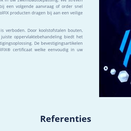
ij een volgende aanvraag of order snel
olFIX producten dragen bij aan een veilige
 is verboden. Door koolstofstalen bouten,
juiste oppervlaktebehandeling biedt het
igingsoplossing. De bevestigingsartikelen
FIX® certificaat welke eenvoudig in uw
Referenties