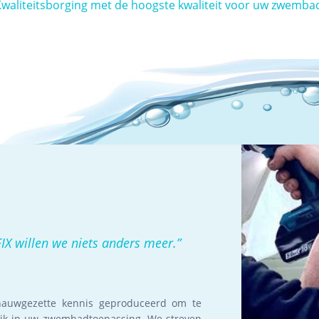
waliteitsborging met de hoogste kwaliteit voor uw zwemba
IX willen we niets anders meer.
”
nauwgezette kennis geproduceerd om te
uik in uw zwembadtoepassing. We streven