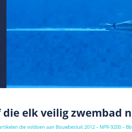
 die elk veilig zwembad n
artikelen die voldoen aan Bouwbesluit 2012 – NPR-9200 – Bb