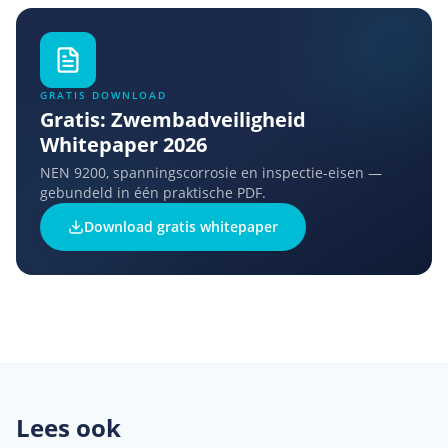
GRATIS DOWNLOAD
Gratis: Zwembadveiligheid
Whitepaper 2026
NEN 9200, spanningscorrosie en inspectie-eisen —
gebundeld in één praktische PDF.
Download gratis whitepaper
Lees ook