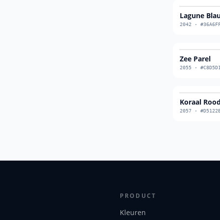
Lagune Bla
2042
·
#36A6F
Zee Parel
2055
·
#C8D5D
Koraal Roo
2057
·
#D5122
PRODUCT
Kleuren