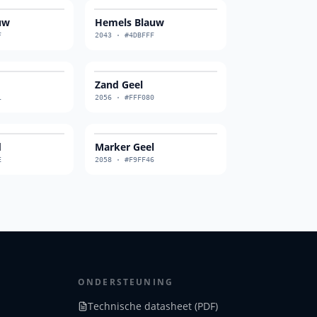
uw
Hemels Blauw
F
2043
·
#4DBFFF
Zand Geel
1
2056
·
#FFF080
d
Marker Geel
E
2058
·
#F9FF46
ONDERSTEUNING
Technische datasheet (PDF)