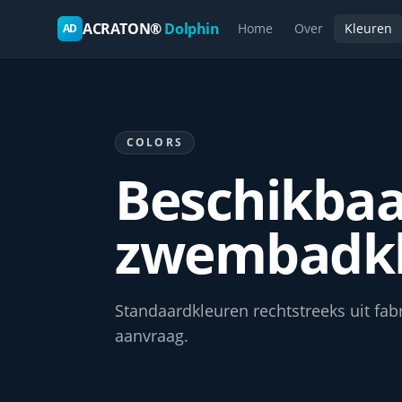
ACRATON®
Dolphin
Home
Over
Kleuren
AD
COLORS
Beschikbaa
zwembadkl
Standaard­kleuren rechtstreeks uit fa
aanvraag.