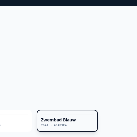
Zwembad Blauw
0
2041
·
#3AB3F4