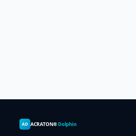
ACRATON®
Dolphin
AD