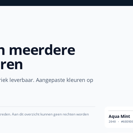
in meerdere
ren
briek leverbaar. Aangepaste kleuren op
ptreden. Aan dit overzicht kunnen geen rechten worden
Aqua Mint
2040
·
#60D9D