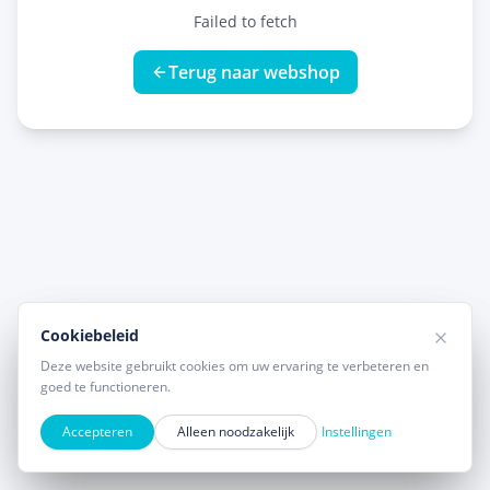
Failed to fetch
Terug naar webshop
Cookiebeleid
Cookiebeleid
Deze website gebruikt cookies om uw ervaring te verbeteren en
Deze website gebruikt cookies om uw ervaring te verbeteren en
goed te functioneren.
goed te functioneren.
Accepteren
Accepteren
Alleen noodzakelijk
Alleen noodzakelijk
Instellingen
Instellingen